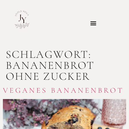
SCHLAGWORT:
BANANENBROT
OHNE ZUCKER
VEGANES BANANENBROT